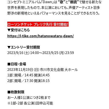
コンセプトミニアルバム「Dawn」は
“歌”
と
“朗読”
で魅せる新たな
世界を表現したもので、本公演においても、声優アーティスト羽多
野渉の新境地といえるパフォーマンスを見ることができるだろう。
ローソンチケット プレリク先行 受付開始！
▼受付はこちら
https://l-tike.com/hatanowataru-dawn/
▼エントリー受付期間
2023/9/16（土）14:00～2023/9/25（月）23:59
■日程・会場
2023年11月19日（日）市川市文化会館 大ホール
1部：開場／14:45 開演14:45
2部：開場／17:30 開演18:15
■枚数制限
お一人様1公演につき2枚まで
※1部・2部 各公演1回申込可能