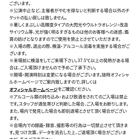
ございます。
※公演中止など、主催者がやむを得ないと判断する場合以外のチ
ケットの払い戻しは致しません。
※著しくまぶしい高輝度タイプの大閃光やウルトラオレンジ・改造
サイリウム等、光が強く明るすぎるものは他のお客様への迷惑、鑑
賞の妨げとなりますのでご使用を禁止とさせていただきます。
※入場の際、退出の際、検温・アルコール消毒を実施する場合がご
ざいます。
※来場前に検温をしてご来場下さい。37.5℃以上の発熱がある場
合は、ご入場頂けませんので予めご了承下さい。
※開場・開演時刻は変更になる場合がございます。随時オフィシャ
ルホームページでご案内致しますので、詳しくは
をご確認ください。
オフィシャルホームページ
※アルコール類の持ち込み・および飲酒をされてのご入場は禁止
です。スタッフが酒気帯びと判断した場合、ご入場をお断りします。
また、場内で発見した場合も即刻退場とさせて頂く場合がござい
ます。
※会場内での録画・録音、撮影等の行為は一切禁止させて頂きま
す。見つけ次第、データを消去した上、ご退場頂く場合がございま