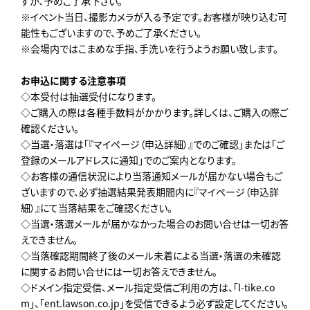
すが、予めご了承下さい。
※イベント当日、撮影カメラが入る予定です。お客様が映り込む可
能性もございますので、予めご了承ください。
※会場内ではこまめな手指、手洗いを行うようお願い致します。
お申込に関する注意事項
◇本受付は抽選受付になります。
◇ご購入の際は各種手数料がかかります。詳しくは、ご購入の際ご
確認ください。
◇当選・落選は「『マイページ（申込詳細）』でのご確認」または「ご
登録のメールアドレスに通知」でのご案内となります。
◇お客様の通信状況により当落通知メールが届かない場合もご
ざいますので、必ず抽選結果発表期間内に『マイページ（申込詳
細）』にて当落結果をご確認ください。
◇当選・落選メールが届かなかった場合のお問い合せは一切お答
えできません。
◇当落確認期間終了後のメール未着による当選・落選の未確認
に関するお問い合せには一切お答えできません。
◇ドメイン指定受信、メール指定受信ご利用の方は、｢l-tike.co
m｣、｢ent.lawson.co.jp｣を受信できるよう必ず設定してください。