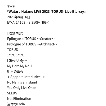
＊＊＊
『Wataru Hatano LIVE 2023 -TORUS- Live Blu-ray』
2023年8月16日
EYXA-14163／9,350円(税込)
【収録内容】
Epilogue of TORUS ～Creator～
Prologue of TORUS ～Architect～
TORUS
フワリ フワリ
I Give U My…
My Hero My No.1
明日の篝火
＜Agape ～Interlude～＞
No Man Is an Island
You Only Live Once
SEEDS
Not Elimination
運命のCoda