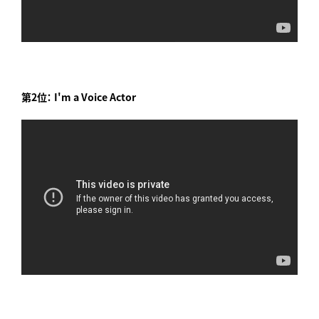
第2位： I'm a Voice Actor