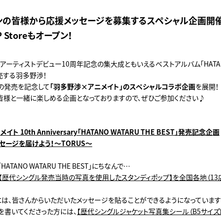
ンの皆様から応援メッセージを募集するスペシャル企画開
P Storeもオープン！
に、アーティストデビュー10周年記念の集大成ともいえるベストアルバム「HATANO
発売する羽多野渉！
の発売を記念して
「羽多野渉×アニメイト」のスペシャルコラボ企画
を展開！
皆様と一緒に楽しめる企画となっておりますので、ぜひご参加ください♪
 10th Anniversary「HATANO WATARU THE BEST」発売記念企画
セージを届けよう！～TORUS～
ATANO WATARU THE BEST」にちなんで…
【歴代シングル発売当時の写真を使用したスタンディポップ】を全国各地（13
には、皆さんからいただいたメッセージを貼ることができるようになっていま
を書いてくださった方には、
【歴代シングルジャケット写真集シール（B5サイズ）