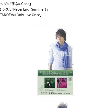
シングル「運命のCoda」
ングル「Never End！Summer！」
NO「You Only Live Once」