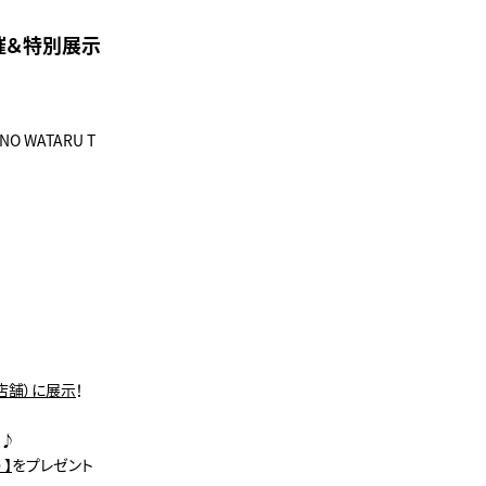
催＆特別展示
 WATARU T
店舗）に展示
！
す♪
】
をプレゼント