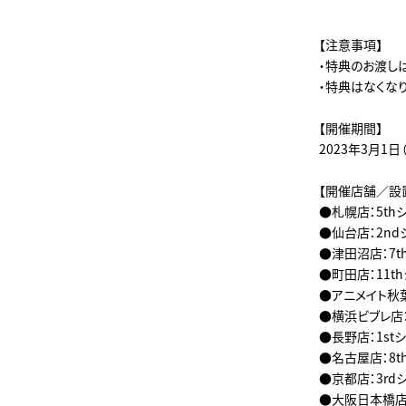
【注意事項】
・特典のお渡し
・特典はなくな
【開催期間】
2023年3月1日
【開催店舗／設
●札幌店：5thシ
●仙台店：2nd
●津田沼店：7t
●町田店：11thシ
●アニメイト秋葉
●横浜ビブレ店：4
●長野店：1st
●名古屋店：8th
●京都店：3rd
●大阪日本橋店：