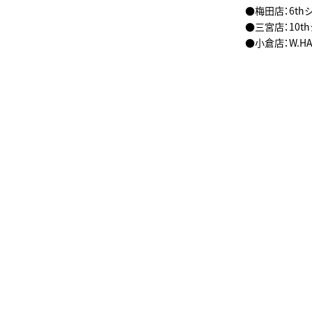
●梅田店：6th
●三宮店：10thシ
●小倉店：W.HATA