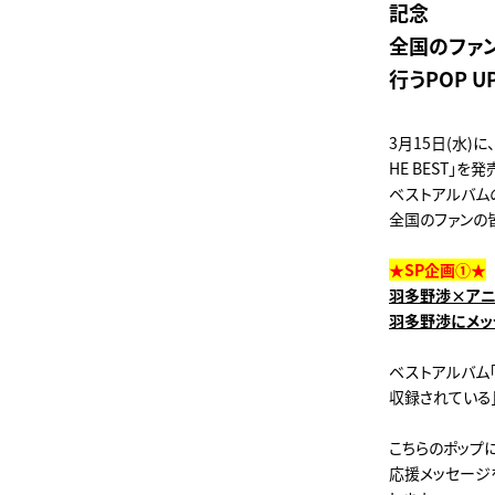
記念
全国のファ
行うPOP U
3月15日(水)
HE BEST」を
ベストアルバム
全国のファンの
★SP企画①★
羽多野渉×アニメイト
羽多野渉にメッ
ベストアルバム「H
収録されている
こちらのポップ
応援メッセージ