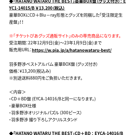
◆「HATANO WATARU THE BEST」豪華BOX盤（グッズ付き）： E
YC1-14015/B ￥13,200（税込）
豪華BOXにCD＋Blu－ray形態とグッズを同梱した「受注限定生
産盤」！！
※「チケットぴあグッズ通販サイト」のみの専売商品になります。
受注期間：22年12月9日(金)～23年1月9日(金)まで
販売用URL：
https://w.pia.jp/a/hatanowataru-best/
羽多野渉ベストアルバム 豪華BOX盤（グッズ付き）
価格：¥13,200(税込み)
※別途送料880円をご負担いただきます。
＜内容＞
・CD＋BD盤 (EYCA-14016/Bと同一になります。)
・豪華BOX仕様
・羽多野渉オリジナルパズル（300ピース）
・羽多野渉 撮り下ろしアクリルスタンド
◆「HATANO WATARU THE BEST」CD＋BD ： EYCA-14016/B