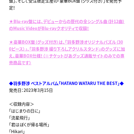
盤」、そして受注限定生産の「豪華BOX盤（グッズ付き）」を発売予
定！
★Blu-ray盤には、デビューからの歴代の全シングル曲（計12曲）
のMusic VideoがBlu-rayクオリティで収録！
★豪華BOX盤（グッズ付き）は、「羽多野渉オリジナルパズル（30
0ピース）」、「羽多野渉 撮り下ろしアクリルスタンド」のグッズに加
え、豪華BOX仕様！（※チケットぴあグッズ通販サイトのみでの専
売商品です）
◆羽多野渉 ベストアルバム「HATANO WATARU THE BEST」◆
発売日：2023年3月15日
＜収録内容＞
「はじまりの日に」
「流星飛行」
「君はぼくが帰る場所」
「Hikari」