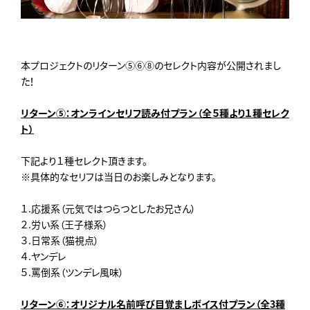
本プロジェクトのリターン⑤⑥⑧のセレクト内容が公開されまし
た！
リターン⑤：オンラインセリフ読み付プラン（全５種より１種セレク
ト）
下記より１種セレクト頂きます。
※具体的なセリフは当日のお楽しみとなります。
１.応援系（元気ではつらつとしたお兄さん）
２.労い系（王子様系）
３.日常系（猫視点）
４.ヤンデレ
５.罵倒系（ツンデレ風味）
リターン⑥：オリジナル名前呼び目覚ましボイス付プラン（全3種