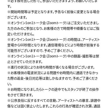
※必ず顔を出した形でご参加いただきますよう、お願いいたしま
す。
※開始時間等は予定となります。予告なく前後に変更となる場合
がございます。
※オンライン1on1トーク会（Zoomトーク）はご注文いただきまし
た方のみのご参加となり、お客様の方で時間帯や順番などはご指
定いただけません。
※オンライン1on1トーク会（Zoomトーク）の時間は、アーティスト
登場から60秒間となります。通信環境などにより時間が前後する
可能性がございますので、予めご了承ください。
※オンライン1on1トーク会（Zoomトーク）中の録画・撮影等は禁
止とさせていただきます。
※進行の状況によりお待ち時間が長くなる場合がございます。
※お客様側の電波状況による問題やお時間内に通話できなかっ
た際の返金・後日対応等は致しかねますので、予めご了承くださ
い。
※お時間になりましたらトークの途中でもスタッフが終了の操作
をさせて頂きます。
※公序良俗に反するすべての言動、アーティストへの暴言、誹謗中
傷などは固く禁止いたします。これらの行為が確認され次第、通話