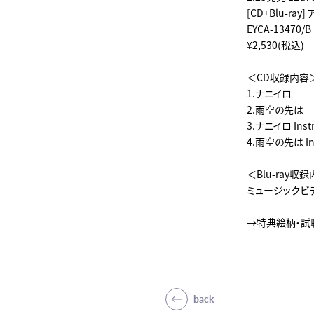
[CD+Blu-ray
EYCA-13470/B
¥2,530(税込)
＜CD収録内容
1.ナニイロ
2.雨空の先は
3.ナニイロ Inst
4.雨空の先は Ins
＜Blu-ray収
ミュージックビ
→特典絵柄・試
back