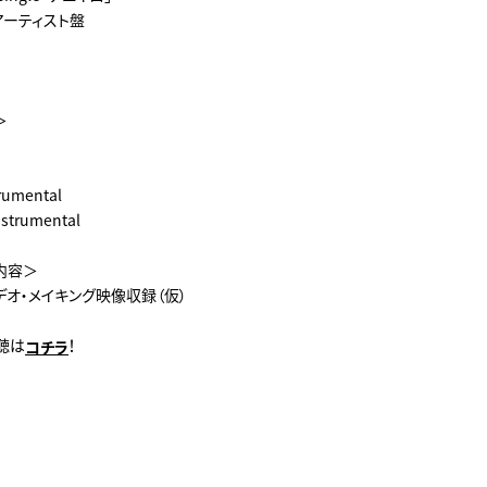
] アーティスト盤
＞
rumental
trumental
録内容＞
デオ・メイキング映像収録（仮）
聴は
！
コチラ