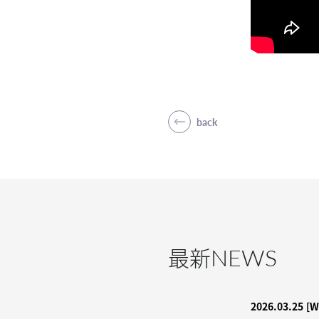
back
NEWS
最新
2026.03.25
[W