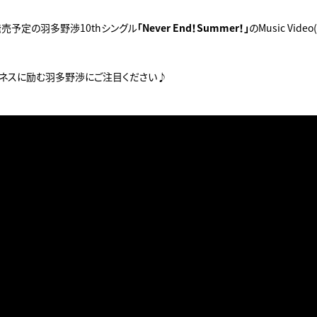
)発売予定の羽多野渉10thシングル
「Never End！Summer！」
のMusic Video(
トネスに励む羽多野渉にご注目ください♪