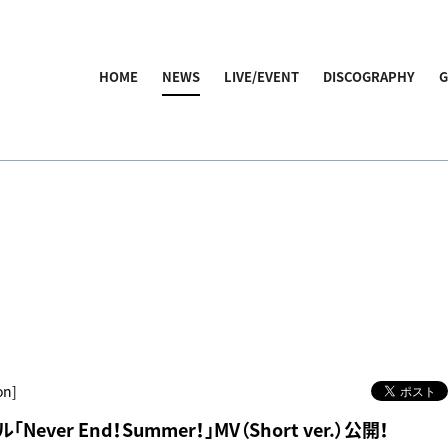
HOME
NEWS
LIVE/EVENT
DISCOGRAPHY
on]
「Never End！Summer！」MV（Short ver.）公開！