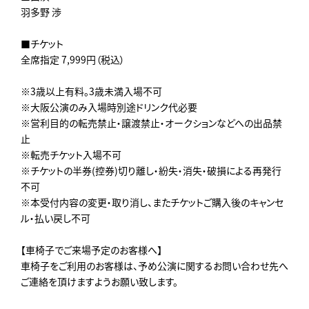
羽多野 渉
■チケット
全席指定 7,999円（税込）
※3歳以上有料。3歳未満入場不可
※大阪公演のみ入場時別途ドリンク代必要
※営利目的の転売禁止・譲渡禁止・オークションなどへの出品禁
止
※転売チケット入場不可
※チケットの半券(控券)切り離し・紛失・消失・破損による再発行
不可
※本受付内容の変更・取り消し、またチケットご購入後のキャンセ
ル・払い戻し不可
【車椅子でご来場予定のお客様へ】
車椅子をご利用のお客様は、予め公演に関するお問い合わせ先へ
ご連絡を頂けますようお願い致します。