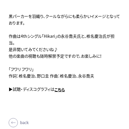
黒パーカーを羽織り、クールながらにも柔らかいイメージとなって
おります。
作曲は4thシングル「Hikari」の永谷喬夫氏と、椎名慶治氏が担
当。
是非聞いてみてくださいね♪
他の楽曲の視聴も随時解禁予定ですので、お楽しみに！
「フワリ フワリ」
作詞：椎名慶治、野口圭 作曲：椎名慶治、永谷喬夫
▶試聴・ディスコグラフィは
こちら
back