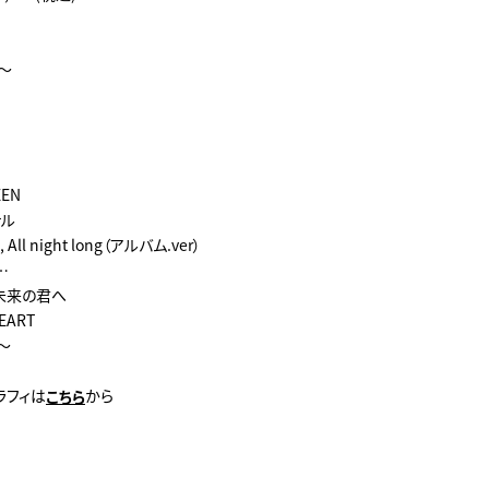
e～
EEN
ナル
g, All night long（アルバム.ver）
y…
の未来の君へ
EART
e～
ラフィは
から
こちら