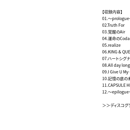
【収録内容】
01.～prologu
02.Truth For
03.覚醒のAir
04.運命のCoda
05.realize
06.KING & QU
07.ハートシグ
08.All day lon
09.I Give U M
10.記憶の底
11.CAPSULE H
12.～epilogu
＞＞ディスコグ