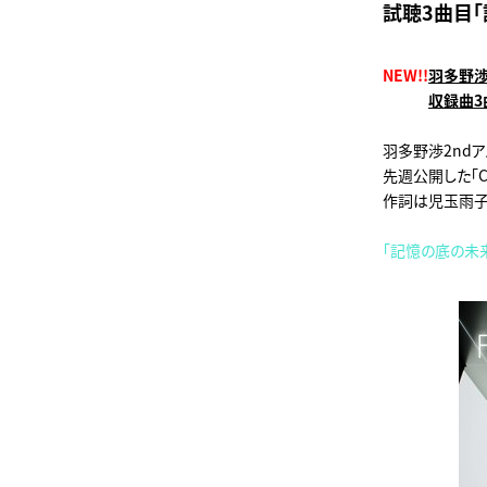
試聴3曲目
NEW!!
羽多野渉2
収録曲3
羽多野渉2ndアル
先週公開した「CA
作詞は児玉雨子
「記憶の底の未