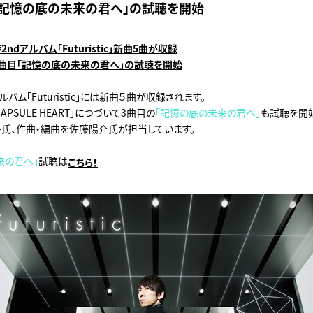
「記憶の底の未来の君へ」の試聴を開始
ndアルバム「Futuristic」新曲5曲が収録
曲目「記憶の底の未来の君へ
」
の試聴を開始
バム「Futuristic」には新曲５曲が収録されます。
PSULE HEART」につづいて3曲目の
「記憶の底の未来の君へ」
も試聴を開
氏、作曲・編曲を佐藤陽介氏が担当しています。
来の君へ」
試聴は
こちら！