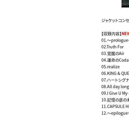
ジャケットコン
【収録内容】
NEW
01.～prologu
02.Truth For
03.覚醒のAir
04.運命のCoda
05.realize
06.KING & QU
07.ハートシグ
08.All day lon
09.I Give U M
10.記憶の底
11.CAPSULE H
12.～epilogu