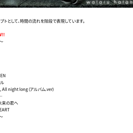
セプトとして、時間の流れを階段で表現しています。
!!
e～
EEN
ナル
g, All night long（アルバム.ver）
y…
の未来の君へ
EART
e～