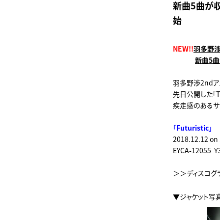
新曲5曲が収
始
NEW!!
羽多野渉2
新曲5曲
羽多野渉2ndアル
先日公開した「Tr
疾走感のあるサ
「Futuristic」
2018.12.12 on 
EYCA-12055 
＞＞ディスコグ
▼ジャケット写