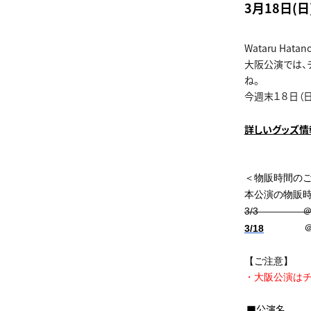
3月18日(
Wataru Hat
大阪公演では、
ね。
今週末１８日（
詳しいグッズ情
＜物販時間の
本公演の物販
3/3 ＠東京 
＠大阪 
3/18
【ご注意】
・大阪公演は
■公演名