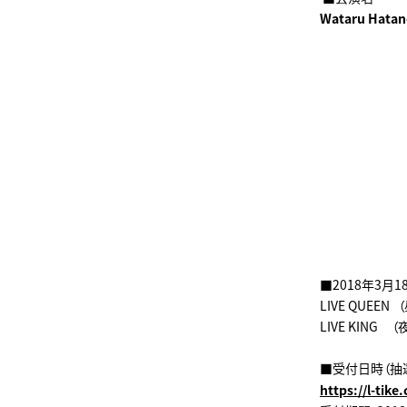
Wataru Hatan
■2018年3月
LIVE QUEE
LIVE KING 
■受付日時（抽
https://l-tik