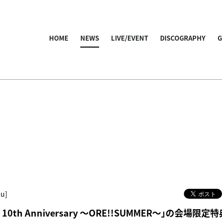
HOME
NEWS
LIVE/EVENT
DISCOGRAPHY
hu]
- 10th Anniversary ～ORE!!SUMMER～」の会場限