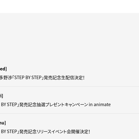
ed]
羽多野渉「STEP BY STEP」発売記念生配信決定！
i]
 BY STEP」発売記念抽選プレゼントキャンペーン in animate
hu]
P BY STEP」発売記念リリースイベント会開催決定！