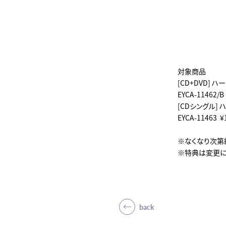
対象商品
[CD+DVD] 
EYCA-11462/
[CDシングル]
EYCA-11463 
※なくなり次第
※特典は変更に
back