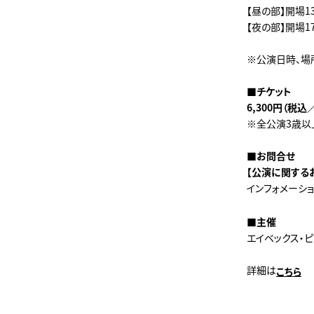
【昼の部】開場13:
【夜の部】開場17:
※公演日時、場
■チケット
6,300円（税
※全公演3歳以
■お問合せ
【公演に関する
インフォメーシ
■主催
エイベックス・
詳細は
こちら