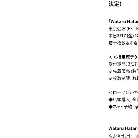
決定！
「Wataru Hata
東京公演（EX TH
本日
3/17（金）1
若干枚数＆先着
＜＜指定席チケ
受付期間：3/17（
※先着販売（若
※枚数制限：お
＜ローソンチケ
◆店頭購入：全
◆ネット予約：
h
Wataru
Hata
3月26日(日)