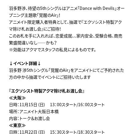
羽多野渉、待望の5thシングルはアニメ「Dance with Devils」オー
プニング主題歌「覚醒のAir」！
アニメイト限定購入者特典として、抽選で『エクソシスト特製アク
マ除け札お渡し会』にご招待！
このお札を手に入れれば、恋愛成就、、家内安全、受験合格、商売
繁盛間違いなし――かも？
※効能はアクマでスタッフの私見によるものです。
↓イベント詳細↓
羽多野 渉5thシングル「覚醒のAir」をアニメイトにてご予約された
方の中から抽選でイベントにご招待いたします
『エクソシスト特製アクマ除け札お渡し会』
≪大阪≫
日時：11月15日（日） 13：00スタート/16：00スタート
場所：アニメイト大阪日本橋
内容：トーク＆お渡し会
≪東京≫
日時：11月22日（日） 15：30スタート/18：30スタート