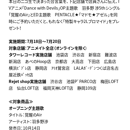
本日のニコ生で決まった合言葉を、下記店舗で店員さんに伝え、T
Vアニメ「Dance with Devils」OP主題歌 羽多野 渉5thシングル
「覚醒のAir」とED主題歌 PENTACLE★「マドモ★アゼル」を同
時にご予約いただくと、もれなく「特製キャラ2Lブロマイド」をプレ
ゼント！
実施期間：7月18日～7月20日
対象店舗：アニメイト全店（オンラインを除く
）
タワーレコード実施店舗
池袋店 渋谷店 新宿店 難波店
新潟店 あべのHoop店 京都店 大高店 下田店 広島店
横浜ﾋﾞﾌﾞﾚ店 静岡店 ｱﾘｵ鷲宮店 LALAｶﾞｰﾃﾞﾝつくば店名古
屋近鉄ﾊﾟｯｾ店
Rejet shop実施店舗
渋谷店 池袋P’ PARCO店 梅田LOFT
店 仙台LOFT店 福岡天神LOFT店 静岡109店
≪対象商品≫
オープニング主題歌
タイトル：覚醒のAir
アーティスト：羽多野渉
発売日：10月14日